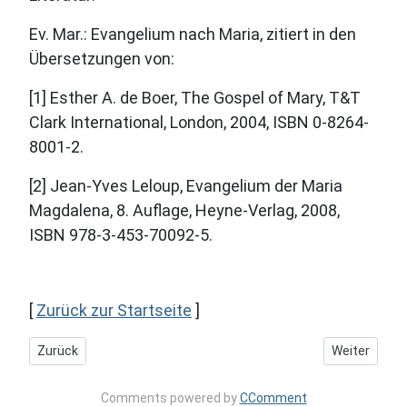
Ev. Mar.: Evangelium nach Maria, zitiert in den
Übersetzungen von:
[1] Esther A. de Boer, The Gospel of Mary, T&T
Clark International, London, 2004, ISBN 0-8264-
8001-2.
[2] Jean-Yves Leloup, Evangelium der Maria
Magdalena, 8. Auflage, Heyne-Verlag, 2008,
ISBN 978-3-453-70092-5.
[
Zurück zur Startseite
]
Vorheriger Beitrag: Segnen oder absegnen? Trauung für alle.
Nächster Bei
Zurück
Weiter
Comments powered by
CComment