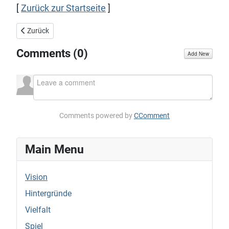
[
Zurück zur Startseite
]
Vorheriger Beitrag: Der innere Schweinehund und der Zauber des 
Zurück
Comments (
0
)
Add New
Comments powered by
CComment
Main Menu
Vision
Hintergründe
Vielfalt
Spiel