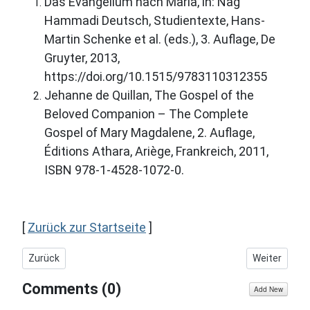
Das Evangelium nach Maria, in: Nag
Hammadi Deutsch, Studientexte, Hans-
Martin Schenke et al. (eds.), 3. Auflage, De
Gruyter, 2013,
https://doi.org/10.1515/9783110312355
Jehanne de Quillan, The Gospel of the
Beloved Companion – The Complete
Gospel of Mary Magdalene, 2. Auflage,
Éditions Athara, Ariège, Frankreich, 2011,
ISBN 978-1-4528-1072-0.
[
Zurück zur Startseite
]
Vorheriger Beitrag: Was Maria Magdalena und Luke Skywalker
Nächster Beit
Zurück
Weiter
Comments (
0
)
Add New