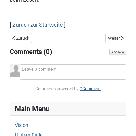
[
Zurück zur Startseite
]
Vorheriger Beitrag: Wenn dem Glauben die Liebe fehlt...
Nächster Beitra
Zurück
Weiter
Comments (
0
)
Add New
Comments powered by
CComment
Main Menu
Vision
Hintergründe