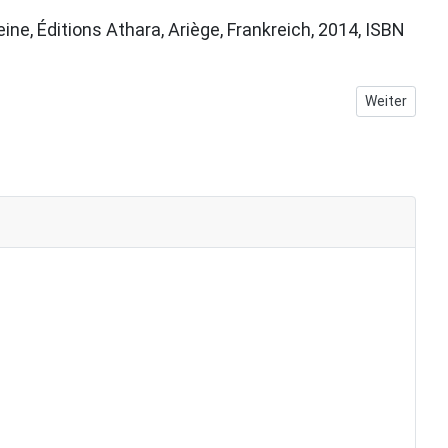
ine, Éditions Athara, Ariège, Frankreich, 2014, ISBN
Nächster Beit
Weiter