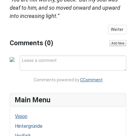
deaf to him, and so moved onward and upward
into increasing light.”
Nächster Bei
Weiter
Comments (
0
)
Add New
Comments powered by
CComment
Main Menu
Vision
Hintergründe
Vielfalt